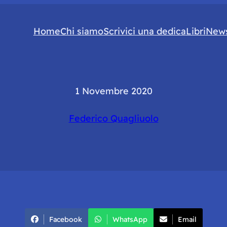
Home
Chi siamo
Scrivici una dedica
Libri
News
1 Novembre 2020
Federico Quagliuolo
Facebook
WhatsApp
Email