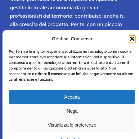
gestito in totale autonomia da giovani
professionisti del territorio: contribuisci anche tu
alla crescita del progetto. Per te, con un piccolo
contributo, ci saranno numerosissimi vantaggi:
Gestisci Consenso
tessera di Storie Campane, libri e magazine gratis
e inviti ad eventi esclusivi!
Per fornire le migliori esperienze, utilizziamo tecnologie come i cookie
per memorizzare e/o accedere alle informazioni del dispositivo. Il
consenso a queste tecnologie ci permetterà di elaborare dati come il
comportamento di navigazione o ID unici su questo sito. Non
acconsentire o ritirare il consenso può influire negativamente su alcune
caratteristiche e funzioni.
Storie di Napoli è una testata registrata presso il tribunale di
Accetta
Napoli con autorizzazione numero 38 del 25/9/2019.
Tutte le immagini e i contenuti su questo sito sono forniti
Nega
per mero scopo didattico e informativo.
Privacy
Tutti i diritti riservati, ogni tentativo di copia sarà
Policy
Visualizza le preferenze
perseguito secondo i termini di legge. Si nega l’utilizzo delle
informazioni in questo sito web per addestramento AI e
qualsiasi altro tipo di prodotto informatico.