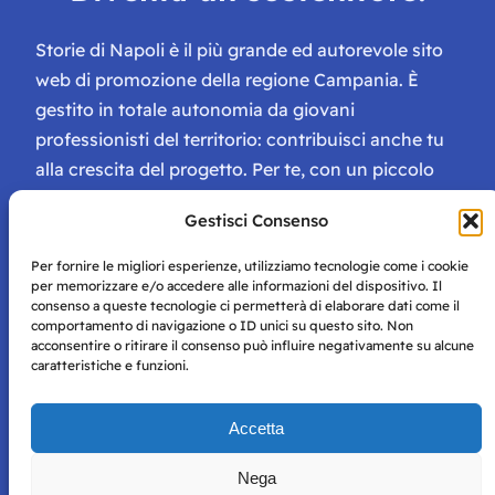
Storie di Napoli è il più grande ed autorevole sito
web di promozione della regione Campania. È
gestito in totale autonomia da giovani
professionisti del territorio: contribuisci anche tu
alla crescita del progetto. Per te, con un piccolo
contributo, ci saranno numerosissimi vantaggi:
Gestisci Consenso
tessera di Storie Campane, libri e magazine gratis
e inviti ad eventi esclusivi!
Per fornire le migliori esperienze, utilizziamo tecnologie come i cookie
per memorizzare e/o accedere alle informazioni del dispositivo. Il
consenso a queste tecnologie ci permetterà di elaborare dati come il
comportamento di navigazione o ID unici su questo sito. Non
acconsentire o ritirare il consenso può influire negativamente su alcune
caratteristiche e funzioni.
Storie di Napoli è una testata registrata presso il tribunale di
Accetta
Napoli con autorizzazione numero 38 del 25/9/2019.
Tutte le immagini e i contenuti su questo sito sono forniti
Nega
per mero scopo didattico e informativo.
Privacy