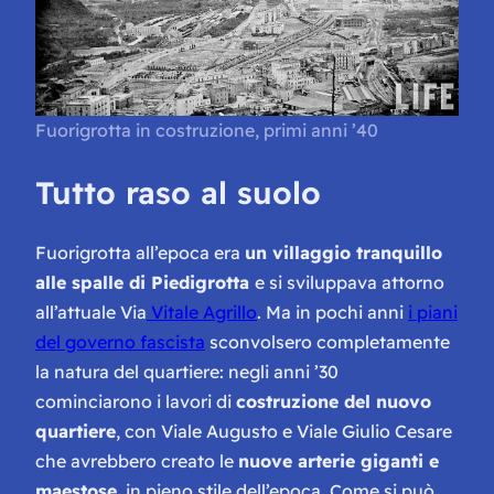
Fuorigrotta in costruzione, primi anni ’40
Tutto raso al suolo
Fuorigrotta all’epoca era
un villaggio tranquillo
alle spalle di Piedigrotta
e si sviluppava attorno
all’attuale Via
Vitale Agrillo
. Ma in pochi anni
i piani
del governo fascista
sconvolsero completamente
la natura del quartiere: negli anni ’30
cominciarono i lavori di
costruzione del nuovo
quartiere
, con Viale Augusto e Viale Giulio Cesare
che avrebbero creato le
nuove arterie giganti e
maestose
, in pieno stile dell’epoca. Come si può