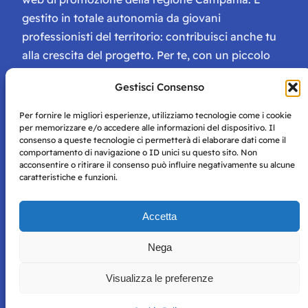
gestito in totale autonomia da giovani
professionisti del territorio: contribuisci anche tu
alla crescita del progetto. Per te, con un piccolo
contributo, ci saranno numerosissimi vantaggi:
Gestisci Consenso
tessera di Storie Campane, libri e magazine gratis
e inviti ad eventi esclusivi!
Per fornire le migliori esperienze, utilizziamo tecnologie come i cookie
per memorizzare e/o accedere alle informazioni del dispositivo. Il
consenso a queste tecnologie ci permetterà di elaborare dati come il
comportamento di navigazione o ID unici su questo sito. Non
acconsentire o ritirare il consenso può influire negativamente su alcune
caratteristiche e funzioni.
Storie di Napoli è una testata registrata presso il tribunale di
Accetta
Napoli con autorizzazione numero 38 del 25/9/2019.
Tutte le immagini e i contenuti su questo sito sono forniti
Nega
per mero scopo didattico e informativo.
Privacy
Tutti i diritti riservati, ogni tentativo di copia sarà
Policy
Visualizza le preferenze
perseguito secondo i termini di legge. Si nega l’utilizzo delle
informazioni in questo sito web per addestramento AI e
qualsiasi altro tipo di prodotto informatico.