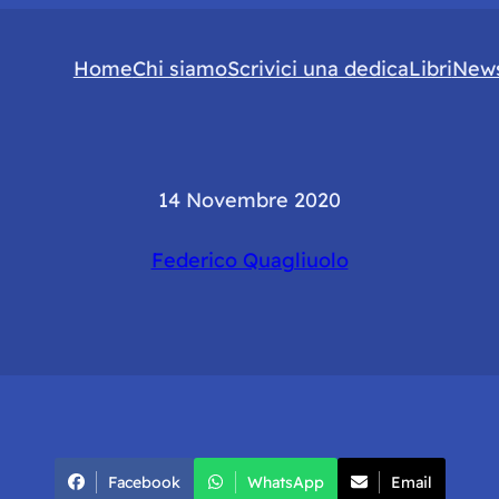
Home
Chi siamo
Scrivici una dedica
Libri
News
14 Novembre 2020
Federico Quagliuolo
Facebook
WhatsApp
Email