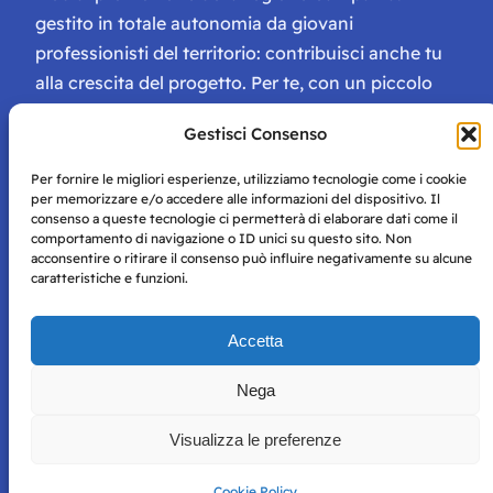
gestito in totale autonomia da giovani
professionisti del territorio: contribuisci anche tu
alla crescita del progetto. Per te, con un piccolo
contributo, ci saranno numerosissimi vantaggi:
Gestisci Consenso
tessera di Storie Campane, libri e magazine gratis
e inviti ad eventi esclusivi!
Per fornire le migliori esperienze, utilizziamo tecnologie come i cookie
per memorizzare e/o accedere alle informazioni del dispositivo. Il
consenso a queste tecnologie ci permetterà di elaborare dati come il
comportamento di navigazione o ID unici su questo sito. Non
acconsentire o ritirare il consenso può influire negativamente su alcune
caratteristiche e funzioni.
Storie di Napoli è una testata registrata presso il tribunale di
Accetta
Napoli con autorizzazione numero 38 del 25/9/2019.
Tutte le immagini e i contenuti su questo sito sono forniti
Nega
per mero scopo didattico e informativo.
Privacy
Tutti i diritti riservati, ogni tentativo di copia sarà
Policy
Visualizza le preferenze
perseguito secondo i termini di legge. Si nega l’utilizzo delle
informazioni in questo sito web per addestramento AI e
qualsiasi altro tipo di prodotto informatico.
Cookie Policy