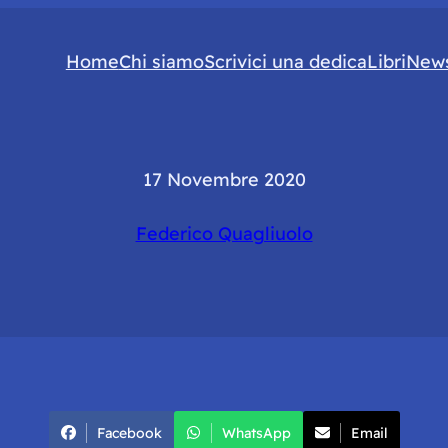
Home
Chi siamo
Scrivici una dedica
Libri
News
17 Novembre 2020
Federico Quagliuolo
Facebook
WhatsApp
Email