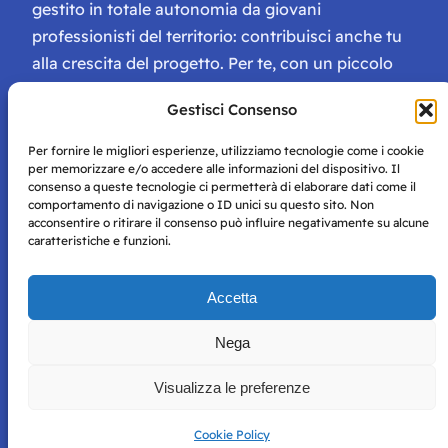
gestito in totale autonomia da giovani
professionisti del territorio: contribuisci anche tu
alla crescita del progetto. Per te, con un piccolo
contributo, ci saranno numerosissimi vantaggi:
Gestisci Consenso
tessera di Storie Campane, libri e magazine gratis
e inviti ad eventi esclusivi!
Per fornire le migliori esperienze, utilizziamo tecnologie come i cookie
per memorizzare e/o accedere alle informazioni del dispositivo. Il
consenso a queste tecnologie ci permetterà di elaborare dati come il
comportamento di navigazione o ID unici su questo sito. Non
acconsentire o ritirare il consenso può influire negativamente su alcune
caratteristiche e funzioni.
Storie di Napoli è una testata registrata presso il tribunale di
Accetta
Napoli con autorizzazione numero 38 del 25/9/2019.
Tutte le immagini e i contenuti su questo sito sono forniti
Nega
per mero scopo didattico e informativo.
Privacy
Tutti i diritti riservati, ogni tentativo di copia sarà
Policy
Visualizza le preferenze
perseguito secondo i termini di legge. Si nega l’utilizzo delle
informazioni in questo sito web per addestramento AI e
qualsiasi altro tipo di prodotto informatico.
Cookie Policy