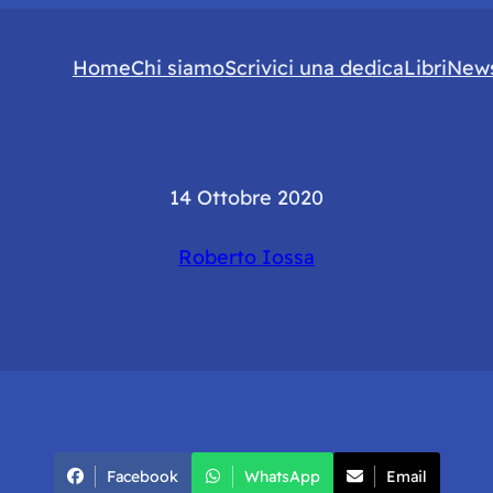
Home
Chi siamo
Scrivici una dedica
Libri
News
14 Ottobre 2020
Roberto Iossa
Facebook
WhatsApp
Email