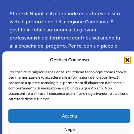
Storie di Napoli è il più grande ed autorevole sito
web di promozione della regione Campania. È
gestito in totale autonomia da giovani
professionisti del territorio: contribuisci anche tu
alla crescita del progetto. Per te, con un piccolo
contributo, ci saranno numerosissimi vantaggi:
Gestisci Consenso
tessera di Storie Campane, libri e magazine gratis
e inviti ad eventi esclusivi!
Per fornire le migliori esperienze, utilizziamo tecnologie come i cookie
per memorizzare e/o accedere alle informazioni del dispositivo. Il
consenso a queste tecnologie ci permetterà di elaborare dati come il
comportamento di navigazione o ID unici su questo sito. Non
acconsentire o ritirare il consenso può influire negativamente su alcune
caratteristiche e funzioni.
Storie di Napoli è una testata registrata presso il tribunale di
Accetta
Napoli con autorizzazione numero 38 del 25/9/2019.
Tutte le immagini e i contenuti su questo sito sono forniti
Nega
per mero scopo didattico e informativo.
Privacy