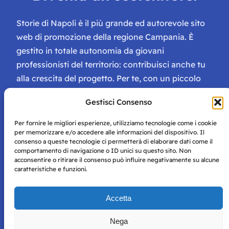
Storie di Napoli è il più grande ed autorevole sito
web di promozione della regione Campania. È
gestito in totale autonomia da giovani
professionisti del territorio: contribuisci anche tu
alla crescita del progetto. Per te, con un piccolo
contributo, ci saranno numerosissimi vantaggi:
Gestisci Consenso
tessera di Storie Campane, libri e magazine gratis
e inviti ad eventi esclusivi!
Per fornire le migliori esperienze, utilizziamo tecnologie come i cookie
per memorizzare e/o accedere alle informazioni del dispositivo. Il
consenso a queste tecnologie ci permetterà di elaborare dati come il
comportamento di navigazione o ID unici su questo sito. Non
acconsentire o ritirare il consenso può influire negativamente su alcune
caratteristiche e funzioni.
Storie di Napoli è una testata registrata presso il tribunale di
Accetta
Napoli con autorizzazione numero 38 del 25/9/2019.
Tutte le immagini e i contenuti su questo sito sono forniti
Nega
per mero scopo didattico e informativo.
Privacy