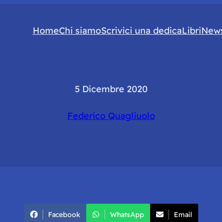
Home
Chi siamo
Scrivici una dedica
Libri
News
5 Dicembre 2020
Federico Quagliuolo
Facebook
WhatsApp
Email