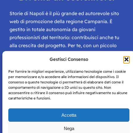
Storie di Napoli è il più grande ed autorevole sito
web di promozione della regione Campania. È
gestito in totale autonomia da giovani
professionisti del territorio: contribuisci anche tu
alla crescita del progetto. Per te, con un piccolo
contributo, ci saranno numerosissimi vantaggi:
Gestisci Consenso
tessera di Storie Campane, libri e magazine gratis
e inviti ad eventi esclusivi!
Per fornire le migliori esperienze, utilizziamo tecnologie come i cookie
per memorizzare e/o accedere alle informazioni del dispositivo. Il
consenso a queste tecnologie ci permetterà di elaborare dati come il
comportamento di navigazione o ID unici su questo sito. Non
acconsentire o ritirare il consenso può influire negativamente su alcune
caratteristiche e funzioni.
Storie di Napoli è una testata registrata presso il tribunale di
Accetta
Napoli con autorizzazione numero 38 del 25/9/2019.
Tutte le immagini e i contenuti su questo sito sono forniti
Nega
per mero scopo didattico e informativo.
Privacy