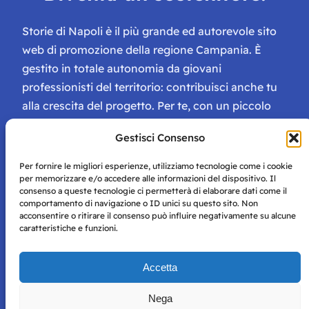
Storie di Napoli è il più grande ed autorevole sito
web di promozione della regione Campania. È
gestito in totale autonomia da giovani
professionisti del territorio: contribuisci anche tu
alla crescita del progetto. Per te, con un piccolo
contributo, ci saranno numerosissimi vantaggi:
Gestisci Consenso
tessera di Storie Campane, libri e magazine gratis
e inviti ad eventi esclusivi!
Per fornire le migliori esperienze, utilizziamo tecnologie come i cookie
per memorizzare e/o accedere alle informazioni del dispositivo. Il
consenso a queste tecnologie ci permetterà di elaborare dati come il
comportamento di navigazione o ID unici su questo sito. Non
acconsentire o ritirare il consenso può influire negativamente su alcune
caratteristiche e funzioni.
Storie di Napoli è una testata registrata presso il tribunale di
Accetta
Napoli con autorizzazione numero 38 del 25/9/2019.
Tutte le immagini e i contenuti su questo sito sono forniti
Nega
per mero scopo didattico e informativo.
Privacy