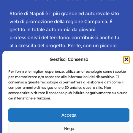
Storie di Napoli è il più grande ed autorevole sito
web di promozione della regione Campania. È
gestito in totale autonomia da giovani
professionisti del territorio: contribuisci anche tu
alla crescita del progetto. Per te, con un piccolo
contributo, ci saranno numerosissimi vantaggi:
Gestisci Consenso
tessera di Storie Campane, libri e magazine gratis
e inviti ad eventi esclusivi!
Per fornire le migliori esperienze, utilizziamo tecnologie come i cookie
per memorizzare e/o accedere alle informazioni del dispositivo. Il
consenso a queste tecnologie ci permetterà di elaborare dati come il
comportamento di navigazione o ID unici su questo sito. Non
acconsentire o ritirare il consenso può influire negativamente su alcune
caratteristiche e funzioni.
Storie di Napoli è una testata registrata presso il tribunale di
Accetta
Napoli con autorizzazione numero 38 del 25/9/2019.
Tutte le immagini e i contenuti su questo sito sono forniti
Nega
per mero scopo didattico e informativo.
Privacy