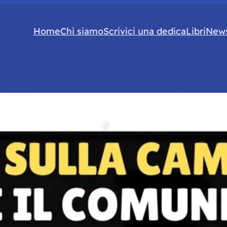
Home
Chi siamo
Scrivici una dedica
Libri
News