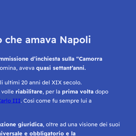
mo che amava Napoli
missione d’inchiesta sulla “
Camorra
 nomina, aveva
quasi settant’anni.
i ultimi 20 anni del XIX secolo.
e volle
riabilitare
, per la
prima volta
dopo
arlo III
. Così come fu sempre lui a
azione giuridica
, oltre ad una visione dei suoi
iversale e obbligatorio e la