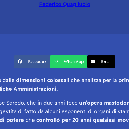
Federico Quagliuolo
Facebook
WhatsApp
Email
 dalle
dimensioni colossali
che analizza per la
pri
iche Amministrazioni.
ppe Saredo, che in due anni fece
un’opera mastodon
 gestita di fatto da alcuni esponenti di organi di stam
di potere
che
controllò per 20 anni qualsiasi mo