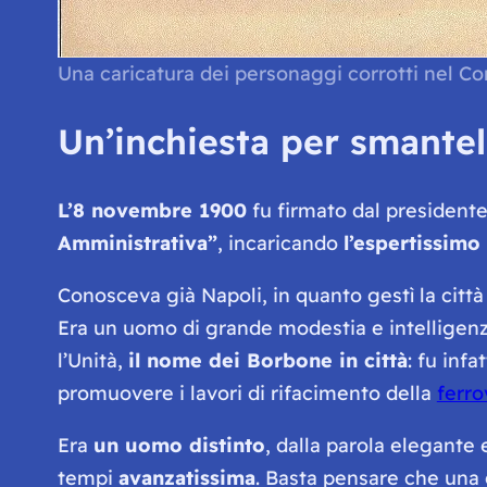
Una caricatura dei personaggi corrotti nel C
Un’inchiesta per smante
L’8 novembre 1900
fu firmato dal presidente
Amministrativa
”
, incaricando
l’espertissim
Conosceva già Napoli, in quanto gestì la città
Era un uomo di grande modestia e intelligenza: 
l’Unità,
il nome dei Borbone in città
: fu infa
promuovere i lavori di rifacimento della
ferro
Era
un uomo distinto
, dalla parola elegante
tempi
avanzatissima
. Basta pensare che una d