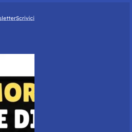
letter
Scrivici