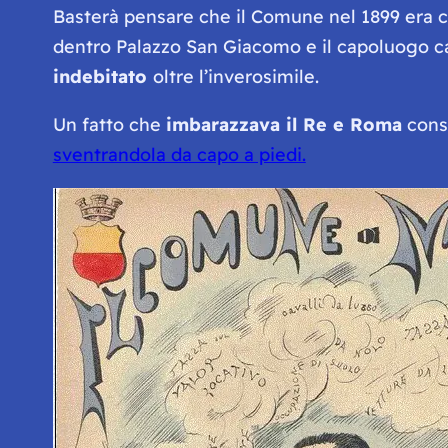
Basterà pensare che il Comune nel 1899 era c
dentro Palazzo San Giacomo e il capoluogo cam
indebitato
oltre l’inverosimile.
Un fatto che
imbarazzava il Re e Roma
consi
sventrandola da capo a piedi.