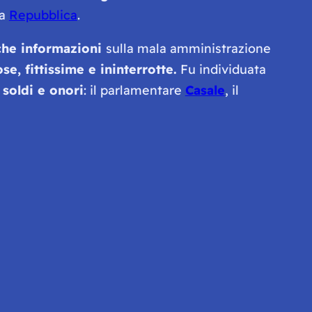
la
Repubblica
.
he informazioni
sulla mala amministrazione
e, fittissime e ininterrotte.
Fu individuata
 soldi e onori
: il parlamentare
Casale
, il