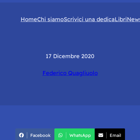
Home
Chi siamo
Scrivici una dedica
Libri
News
17 Dicembre 2020
Federico Quagliuolo
Facebook
WhatsApp
Email