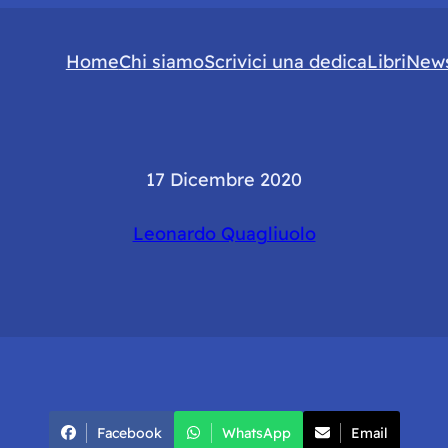
Home
Chi siamo
Scrivici una dedica
Libri
News
17 Dicembre 2020
Leonardo Quagliuolo
Facebook
WhatsApp
Email