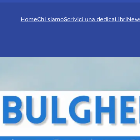
Home
Chi siamo
Scrivici una dedica
Libri
News