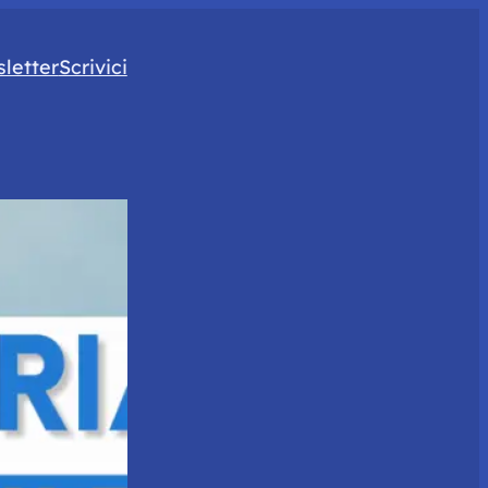
letter
Scrivici