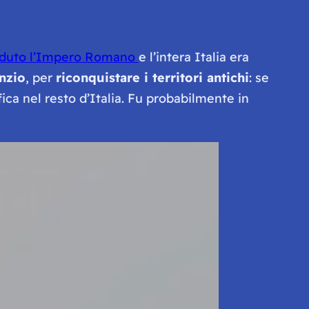
duto l’Impero Romano
e l’intera Italia era
nzio
, per
riconquistare i territori antichi
: se
ca nel resto d’Italia. Fu probabilmente in