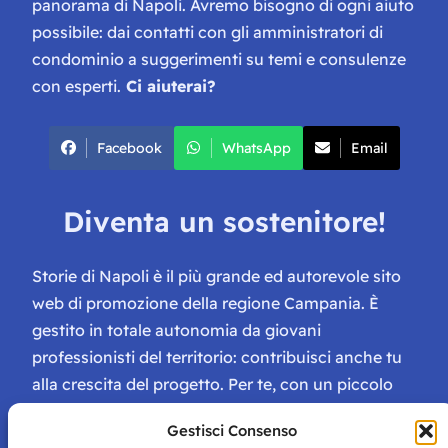
panorama di Napoli. Avremo bisogno di ogni aiuto
possibile: dai contatti con gli amministratori di
condominio a suggerimenti su temi e consulenze
con esperti.
Ci aiuterai?
Facebook
WhatsApp
Email
Diventa un sostenitore!
Storie di Napoli è il più grande ed autorevole sito
web di promozione della regione Campania. È
gestito in totale autonomia da giovani
professionisti del territorio: contribuisci anche tu
alla crescita del progetto. Per te, con un piccolo
contributo, ci saranno numerosissimi vantaggi:
Gestisci Consenso
tessera di Storie Campane, libri e magazine gratis