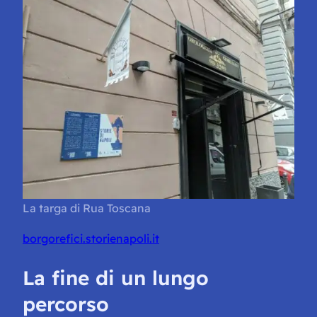
La targa di Rua Toscana
borgorefici.storienapoli.it
La fine di un lungo
percorso