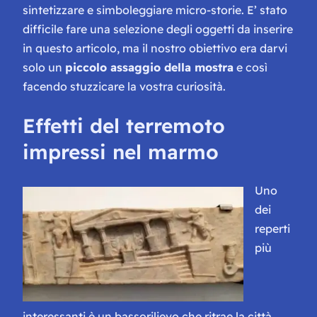
sintetizzare e simboleggiare micro-storie. E’ stato
difficile fare una selezione degli oggetti da inserire
in questo articolo, ma il nostro obiettivo era darvi
solo un
piccolo assaggio della mostra
e così
facendo stuzzicare la vostra curiosità.
Effetti del terremoto
impressi nel marmo
Uno
dei
reperti
più
interessanti è un bassorilievo che ritrae la città