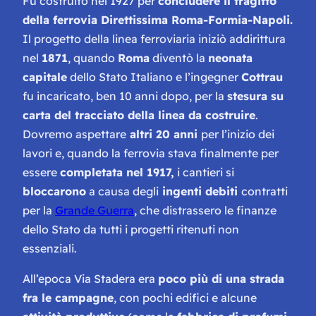
Fu costruito nel 1927 per
concludere il tragitto
della ferrovia Direttissima Roma-Formia-Napoli.
Il progetto della linea ferroviaria iniziò addirittura
nel
1871
, quando
Roma
diventò la
neonata
capitale
dello Stato Italiano e l’ingegner
Cottrau
fu incaricato, ben 10 anni dopo, per la
stesura su
carta del tracciato della linea da costruire
.
Dovremo aspettare
altri 20 anni
per l’inizio dei
lavori e, quando la ferrovia stava finalmente per
essere
completata nel 1917,
i cantieri si
bloccarono
a causa degli
ingenti debiti
contratti
per la
Grande Guerra
, che distrassero le finanze
dello Stato da tutti i progetti ritenuti non
essenziali.
All’epoca Via Stadera era
poco più di una strada
fra le campagne
, con pochi edifici e alcune