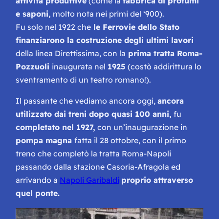
attività produttive
(come la
fabbrica di profumi
e saponi,
molto nota nei primi del ‘900).
Fu solo nel 1922 che
le Ferrovie dello Stato
finanziarono la costruzione degli ultimi lavori
della linea Direttissima, con la
prima tratta Roma-
Pozzuoli
inaugurata nel
1925
(costò addirittura lo
sventramento di un teatro romano!).
Il passante che vediamo ancora oggi,
ancora
utilizzato dai treni dopo quasi 100 anni,
fu
completato nel 1927,
con un’inaugurazione in
pompa magna
fatta il 28 ottobre, con il primo
treno che completò la tratta Roma-Napoli
passando dalla stazione Casoria-Afragola ed
arrivando a
Napoli Garibaldi
proprio attraverso
quel ponte.