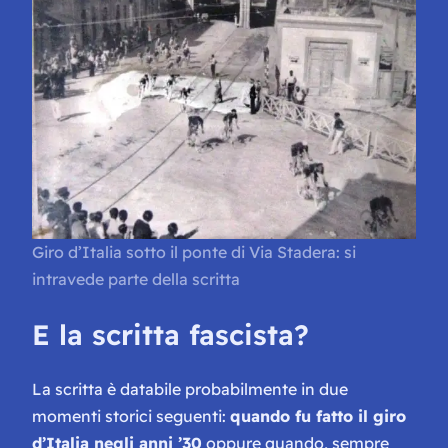
Giro d’Italia sotto il ponte di Via Stadera: si
intravede parte della scritta
E la scritta fascista?
La scritta è databile probabilmente in due
momenti storici seguenti:
quando fu fatto il giro
d’Italia negli anni ’30
oppure quando, sempre