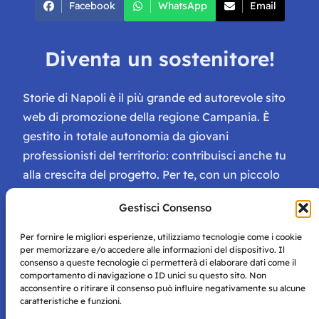
Facebook
WhatsApp
Email
Diventa un sostenitore!
Storie di Napoli è il più grande ed autorevole sito
web di promozione della regione Campania. È
gestito in totale autonomia da giovani
professionisti del territorio: contribuisci anche tu
alla crescita del progetto. Per te, con un piccolo
contributo, ci saranno numerosissimi vantaggi:
Gestisci Consenso
tessera di Storie Campane, libri e magazine gratis
e inviti ad eventi esclusivi!
Per fornire le migliori esperienze, utilizziamo tecnologie come i cookie
per memorizzare e/o accedere alle informazioni del dispositivo. Il
consenso a queste tecnologie ci permetterà di elaborare dati come il
comportamento di navigazione o ID unici su questo sito. Non
acconsentire o ritirare il consenso può influire negativamente su alcune
caratteristiche e funzioni.