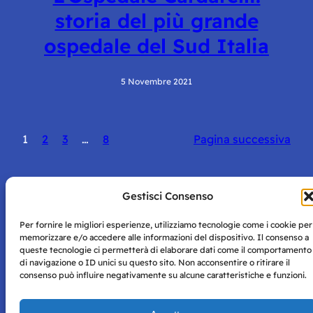
storia del più grande
ospedale del Sud Italia
5 Novembre 2021
1
2
3
…
8
Pagina successiva
Gestisci Consenso
Per fornire le migliori esperienze, utilizziamo tecnologie come i cookie per
Storie di Napoli è una testata registrata presso il tribunale di
memorizzare e/o accedere alle informazioni del dispositivo. Il consenso a
Napoli con autorizzazione numero 38 del 25/9/2019.
queste tecnologie ci permetterà di elaborare dati come il comportamento
Tutte le immagini e i contenuti su questo sito sono forniti
di navigazione o ID unici su questo sito. Non acconsentire o ritirare il
per mero scopo didattico e informativo.
Privacy
consenso può influire negativamente su alcune caratteristiche e funzioni.
Tutti i diritti riservati, ogni tentativo di copia sarà
Policy
perseguito secondo i termini di legge. Si nega l’utilizzo delle
informazioni in questo sito web per addestramento AI e