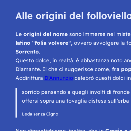
Alle origini del folloviell
Le
origini del nome
sono immerse nel mister
latino “
folia volvere
“,
ovvero avvolgere la fo
Sorrento
.
Questo dolce, in realtà, è abbastanza noto a
Diamante. Il che ci suggerisce come,
fra pop
Addirittura
D’Annunzio
celebrò questi dolci in
sorrido pensando a quegli involti di fronde
offersi sopra una tovaglia distesa sull’erba
Leda senza Cigno
Non dimentichiamo, inoltre, che in
Grecia e 