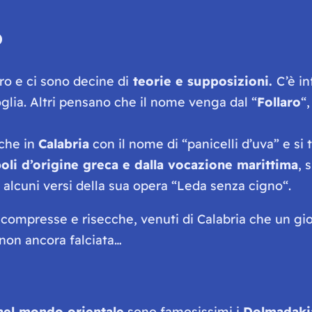
o
o e ci sono decine di
teorie e supposizioni.
C’è i
glia. Altri pensano che il nome venga dal “
Follaro
“
nche in
Calabria
con il nome di “
panicelli d’uva
” e si
oli d’origine greca e dalla vocazione marittima
, 
 alcuni versi della sua opera “
Leda senza cigno
“.
 compresse e risecche, venuti di Calabria che un gi
 non ancora falciata…
nel mondo orientale
sono famosissimi i
Dolmadaki