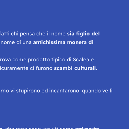
nfatti chi pensa che il nome
sia figlio del
, nome di una
antichissima moneta di
 trova come prodotto tipico di Scalea e
sicuramente ci furono
scambi culturali.
orno vi stupirono ed incantarono, quando ve li
a
, che però sono serviti come
antipasto