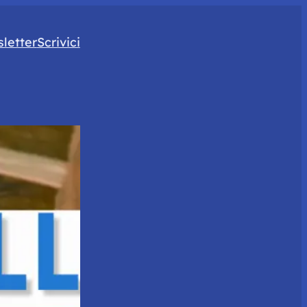
letter
Scrivici