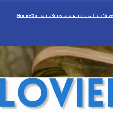
Home
Chi siamo
Scrivici una dedica
Libri
News