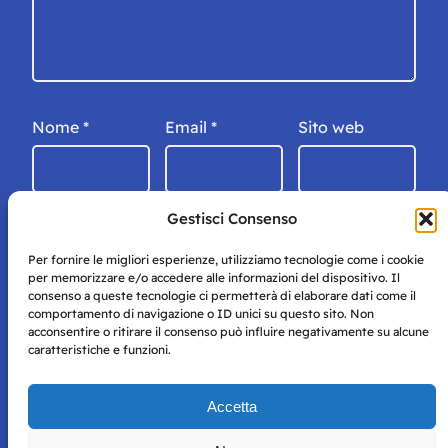
Nome
*
Email
*
Sito web
Gestisci Consenso
Per fornire le migliori esperienze, utilizziamo tecnologie come i cookie
per memorizzare e/o accedere alle informazioni del dispositivo. Il
consenso a queste tecnologie ci permetterà di elaborare dati come il
comportamento di navigazione o ID unici su questo sito. Non
acconsentire o ritirare il consenso può influire negativamente su alcune
caratteristiche e funzioni.
Storie di Napoli è una testata registrata presso il tribunale di
Accetta
Napoli con autorizzazione numero 38 del 25/9/2019.
Tutte le immagini e i contenuti su questo sito sono forniti