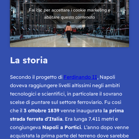
Fai clic per accettare i cookie marketing e
abilitare questo contenuto
La storia
Secondo il progetto di
Ferdinando II
, Napoli
doveva raggiungere livelli altissimi negli ambiti
tecnologici e scientifici, in particolare il sovrano
scelse di puntare sul settore ferroviario. Fu così
che il
3 ottobre 1839
venne inaugurata
la prima
strada ferrata d’Italia
. Era lunga 7.411 metri e
congiungeva
Napoli a Portici
.
L’anno dopo venne
acquistata la prima parte del terreno dove sarebbe