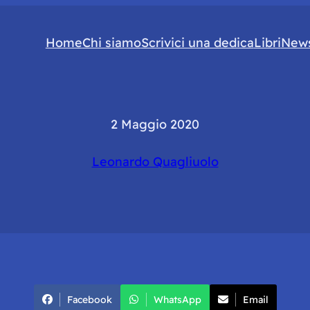
Home
Chi siamo
Scrivici una dedica
Libri
News
2 Maggio 2020
Leonardo Quagliuolo
Facebook
WhatsApp
Email