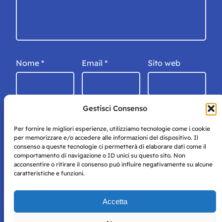
Nome
*
Email
*
Sito web
Gestisci Consenso
Per fornire le migliori esperienze, utilizziamo tecnologie come i cookie
per memorizzare e/o accedere alle informazioni del dispositivo. Il
consenso a queste tecnologie ci permetterà di elaborare dati come il
comportamento di navigazione o ID unici su questo sito. Non
acconsentire o ritirare il consenso può influire negativamente su alcune
caratteristiche e funzioni.
Storie di Napoli è una testata registrata presso il tribunale di
Accetta
Napoli con autorizzazione numero 38 del 25/9/2019.
Tutte le immagini e i contenuti su questo sito sono forniti