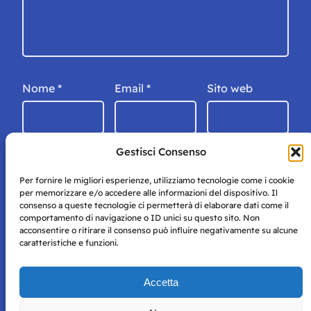
Nome
*
Email
*
Sito web
Gestisci Consenso
Per fornire le migliori esperienze, utilizziamo tecnologie come i cookie
per memorizzare e/o accedere alle informazioni del dispositivo. Il
consenso a queste tecnologie ci permetterà di elaborare dati come il
comportamento di navigazione o ID unici su questo sito. Non
acconsentire o ritirare il consenso può influire negativamente su alcune
caratteristiche e funzioni.
Storie di Napoli è una testata registrata presso il tribunale di
Accetta
Napoli con autorizzazione numero 38 del 25/9/2019.
Tutte le immagini e i contenuti su questo sito sono forniti