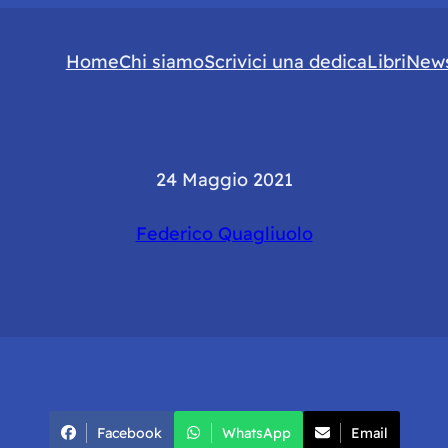
Home
Chi siamo
Scrivici una dedica
Libri
News
24 Maggio 2021
Federico Quagliuolo
Facebook
WhatsApp
Email