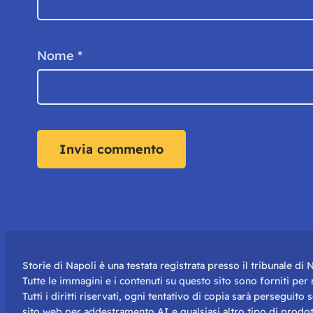
Nome
*
Storie di Napoli è una testata registrata presso il tribunale d
Tutte le immagini e i contenuti su questo sito sono forniti pe
Tutti i diritti riservati, ogni tentativo di copia sarà perseguito
sito web per addestramento AI e qualsiasi altro tipo di prodot