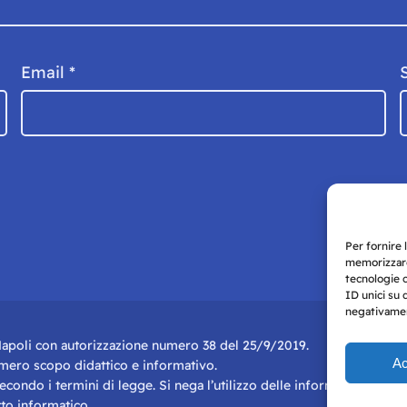
Email
*
Per fornire 
memorizzare
tecnologie 
ID unici su 
negativament
i Napoli con autorizzazione numero 38 del 25/9/2019.
Ac
r mero scopo didattico e informativo.
 secondo i termini di legge. Si nega l’utilizzo delle informazioni in q
to informatico.