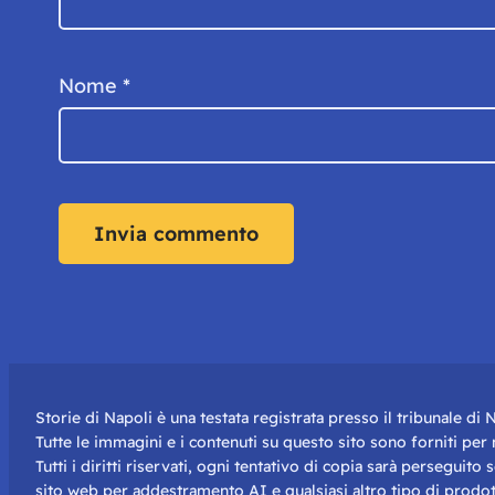
Nome
*
Storie di Napoli è una testata registrata presso il tribunale d
Tutte le immagini e i contenuti su questo sito sono forniti pe
Tutti i diritti riservati, ogni tentativo di copia sarà perseguito
sito web per addestramento AI e qualsiasi altro tipo di prodot