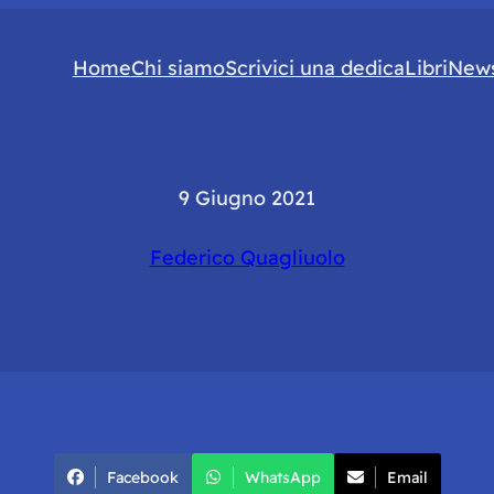
Home
Chi siamo
Scrivici una dedica
Libri
News
9 Giugno 2021
Federico Quagliuolo
Facebook
WhatsApp
Email