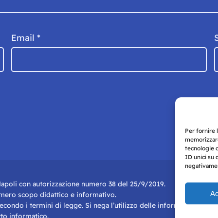
Email
*
Per fornire 
memorizzare
tecnologie 
ID unici su 
negativament
i Napoli con autorizzazione numero 38 del 25/9/2019.
Ac
r mero scopo didattico e informativo.
 secondo i termini di legge. Si nega l’utilizzo delle informazioni in q
to informatico.