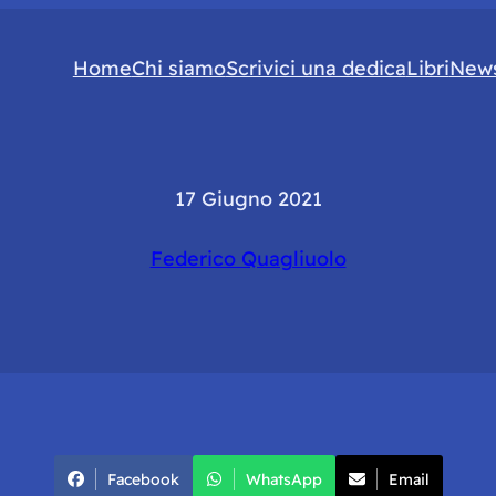
Home
Chi siamo
Scrivici una dedica
Libri
News
17 Giugno 2021
Federico Quagliuolo
Facebook
WhatsApp
Email