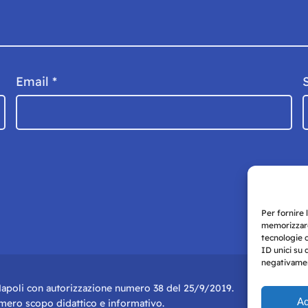
Email
*
Per fornire 
memorizzare
tecnologie 
ID unici su 
negativament
i Napoli con autorizzazione numero 38 del 25/9/2019.
Ac
r mero scopo didattico e informativo.