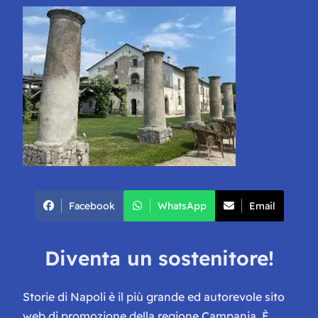
Facebook
WhatsApp
Email
Diventa un sostenitore!
Storie di Napoli è il più grande ed autorevole sito
web di promozione della regione Campania. È