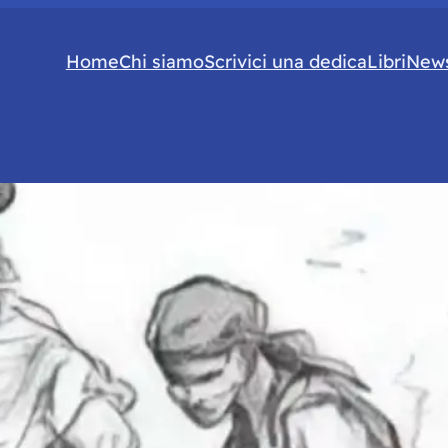
Home
Chi siamo
Scrivici una dedica
Libri
News