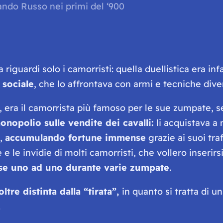
ando Russo nei primi del ‘900
riguardi solo i camorristi: quella duellistica era infa
 sociale
, che lo affrontava con armi e tecniche div
, era il camorrista più famoso per le sue
zumpate,
s
monopolio sulle vendite dei cavalli:
li acquistava a 
i,
accumulando fortune immense
grazie ai suoi traf
e e le invidie di molti camorristi, che vollero inserir
uccise uno ad uno durante varie zumpate
.
oltre distinta dalla “
tirata
”,
in quanto si tratta di u
.