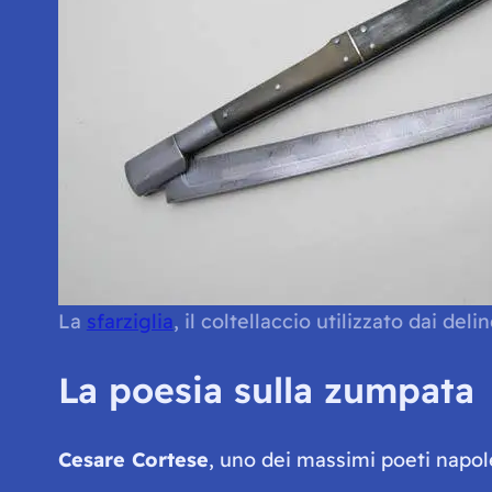
La
sfarziglia
, il coltellaccio utilizzato dai d
La poesia sulla zumpata
Cesare Cortese
, uno dei massimi poeti napol