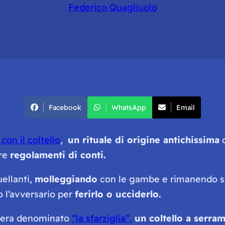
Federico Quagliuolo
Facebook
WhatsApp
Email
con il coltello
,
un rituale di origine antichissima
c
are
regolamenti di conti.
duellanti,
molleggiando
con le gambe e rimanendo s
o l’avversario per
ferirlo o ucciderlo.
i era denominato
“
la sfarziglia
”,
un coltello a serra