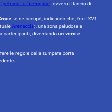
a
“
petriata
” o “
petrajata
”,
ovvero il lancio di
Croce
se ne occupò, indicando che, fra il XVI
ttuale
Arenaccia
), una zona paludosa e
la partecipanti, diventando
un vero e
ttare le regole della zumpata porta
rdente.