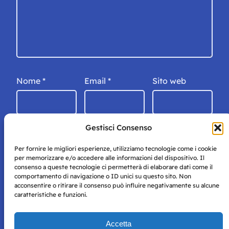
Nome
*
Email
*
Sito web
Gestisci Consenso
Per fornire le migliori esperienze, utilizziamo tecnologie come i cookie
per memorizzare e/o accedere alle informazioni del dispositivo. Il
consenso a queste tecnologie ci permetterà di elaborare dati come il
comportamento di navigazione o ID unici su questo sito. Non
acconsentire o ritirare il consenso può influire negativamente su alcune
caratteristiche e funzioni.
Storie di Napoli è una testata registrata presso il tribunale di
Accetta