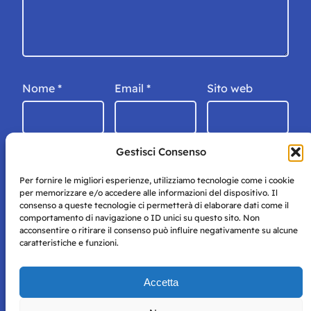
Nome
*
Email
*
Sito web
Gestisci Consenso
Per fornire le migliori esperienze, utilizziamo tecnologie come i cookie
per memorizzare e/o accedere alle informazioni del dispositivo. Il
consenso a queste tecnologie ci permetterà di elaborare dati come il
comportamento di navigazione o ID unici su questo sito. Non
acconsentire o ritirare il consenso può influire negativamente su alcune
caratteristiche e funzioni.
Storie di Napoli è una testata registrata presso il tribunale di
Accetta
Napoli con autorizzazione numero 38 del 25/9/2019.
Tutte le immagini e i contenuti su questo sito sono forniti