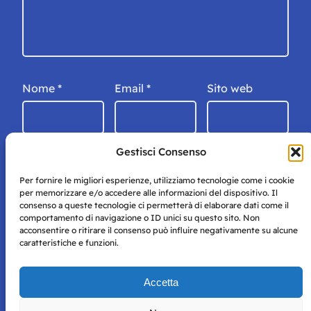
Nome
*
Email
*
Sito web
Gestisci Consenso
Per fornire le migliori esperienze, utilizziamo tecnologie come i cookie
per memorizzare e/o accedere alle informazioni del dispositivo. Il
consenso a queste tecnologie ci permetterà di elaborare dati come il
comportamento di navigazione o ID unici su questo sito. Non
acconsentire o ritirare il consenso può influire negativamente su alcune
caratteristiche e funzioni.
Storie di Napoli è una testata registrata presso il tribunale di
Accetta
Napoli con autorizzazione numero 38 del 25/9/2019.
Tutte le immagini e i contenuti su questo sito sono forniti