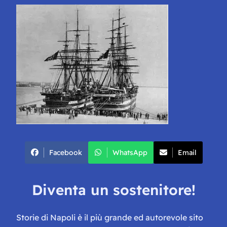
Facebook
WhatsApp
Email
Diventa un sostenitore!
Storie di Napoli è il più grande ed autorevole sito