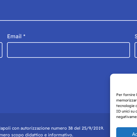
Email
*
Per fornire 
memorizzare
tecnologie 
ID unici su 
negativament
i Napoli con autorizzazione numero 38 del 25/9/2019.
Ac
r mero scopo didattico e informativo.