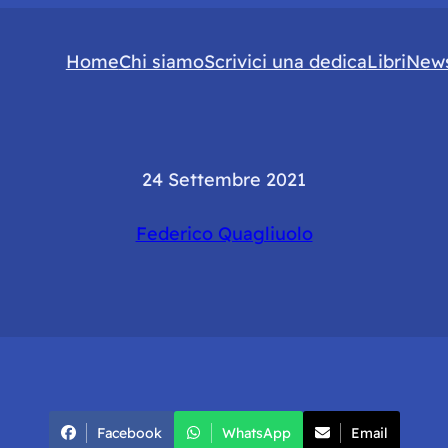
Home
Chi siamo
Scrivici una dedica
Libri
News
24 Settembre 2021
Federico Quagliuolo
Facebook
WhatsApp
Email