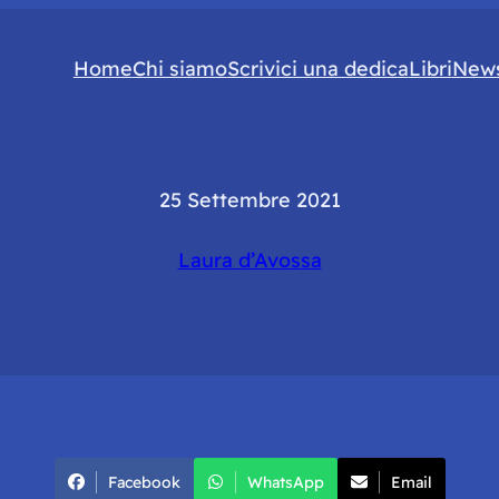
Home
Chi siamo
Scrivici una dedica
Libri
News
25 Settembre 2021
Laura d’Avossa
Facebook
WhatsApp
Email