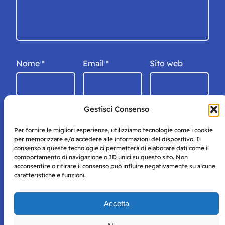
Nome
*
Email
*
Sito web
Gestisci Consenso
Per fornire le migliori esperienze, utilizziamo tecnologie come i cookie
per memorizzare e/o accedere alle informazioni del dispositivo. Il
consenso a queste tecnologie ci permetterà di elaborare dati come il
comportamento di navigazione o ID unici su questo sito. Non
acconsentire o ritirare il consenso può influire negativamente su alcune
caratteristiche e funzioni.
Storie di Napoli è una testata registrata presso il tribunale di
Accetta
Napoli con autorizzazione numero 38 del 25/9/2019.
Tutte le immagini e i contenuti su questo sito sono forniti