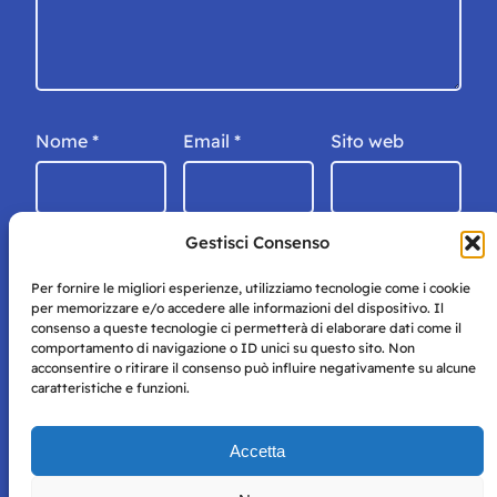
Nome
*
Email
*
Sito web
Gestisci Consenso
Per fornire le migliori esperienze, utilizziamo tecnologie come i cookie
per memorizzare e/o accedere alle informazioni del dispositivo. Il
consenso a queste tecnologie ci permetterà di elaborare dati come il
comportamento di navigazione o ID unici su questo sito. Non
acconsentire o ritirare il consenso può influire negativamente su alcune
caratteristiche e funzioni.
Storie di Napoli è una testata registrata presso il tribunale di
Accetta
Napoli con autorizzazione numero 38 del 25/9/2019.
Tutte le immagini e i contenuti su questo sito sono forniti