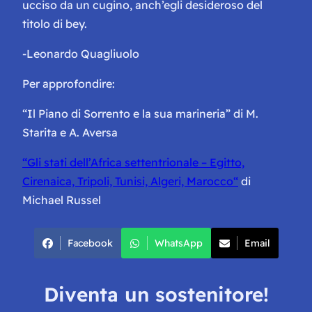
ucciso da un cugino, anch’egli desideroso del
titolo di bey.
-Leonardo Quagliuolo
Per approfondire:
“
Il Piano di Sorrento e la sua marineria
” di M.
Starita e A. Aversa
“
Gli stati dell’Africa settentrionale – Egitto,
Cirenaica, Tripoli, Tunisi, Algeri, Marocco
“
di
Michael Russel
Facebook
WhatsApp
Email
Diventa un sostenitore!