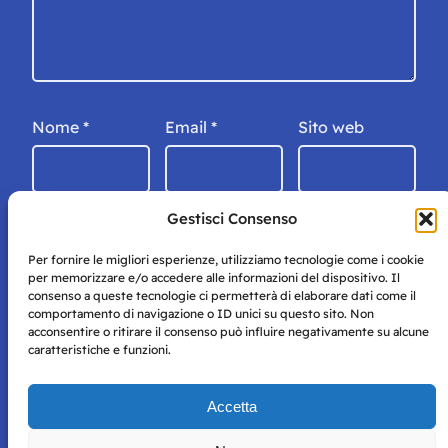
Nome
*
Email
*
Sito web
Gestisci Consenso
Per fornire le migliori esperienze, utilizziamo tecnologie come i cookie
per memorizzare e/o accedere alle informazioni del dispositivo. Il
consenso a queste tecnologie ci permetterà di elaborare dati come il
comportamento di navigazione o ID unici su questo sito. Non
acconsentire o ritirare il consenso può influire negativamente su alcune
caratteristiche e funzioni.
Storie di Napoli è una testata registrata presso il tribunale di
Accetta
Napoli con autorizzazione numero 38 del 25/9/2019.
Tutte le immagini e i contenuti su questo sito sono forniti