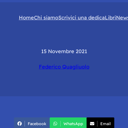
Home
Chi siamo
Scrivici una dedica
Libri
News
15 Novembre 2021
Federico Quagliuolo
Facebook
WhatsApp
Email