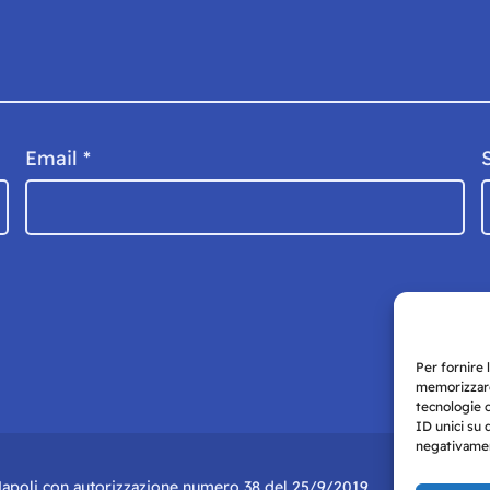
Email
*
Per fornire 
memorizzare
tecnologie 
ID unici su 
negativament
i Napoli con autorizzazione numero 38 del 25/9/2019.