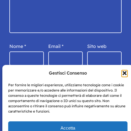
Nome
*
Email
*
Sito web
Gestisci Consenso
Per fornire le migliori esperienze, utilizziamo tecnologie come i cookie
per memorizzare e/o accedere alle informazioni del dispositivo. Il
consenso a queste tecnologie ci permetterà di elaborare dati come il
comportamento di navigazione o ID unici su questo sito. Non
acconsentire o ritirare il consenso può influire negativamente su alcune
caratteristiche e funzioni.
Storie di Napoli è una testata registrata presso il tribunale di
Accetta