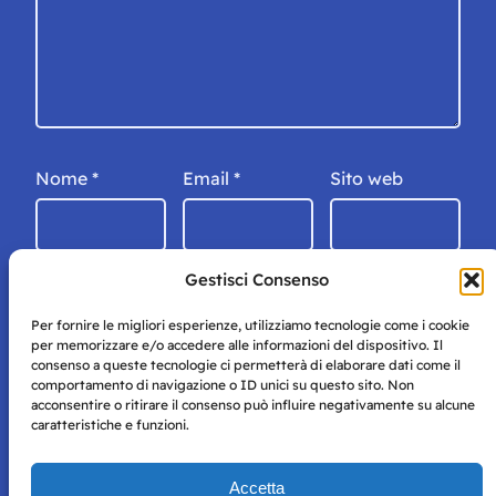
Nome
*
Email
*
Sito web
Gestisci Consenso
Per fornire le migliori esperienze, utilizziamo tecnologie come i cookie
per memorizzare e/o accedere alle informazioni del dispositivo. Il
consenso a queste tecnologie ci permetterà di elaborare dati come il
comportamento di navigazione o ID unici su questo sito. Non
acconsentire o ritirare il consenso può influire negativamente su alcune
caratteristiche e funzioni.
Storie di Napoli è una testata registrata presso il tribunale di
Accetta