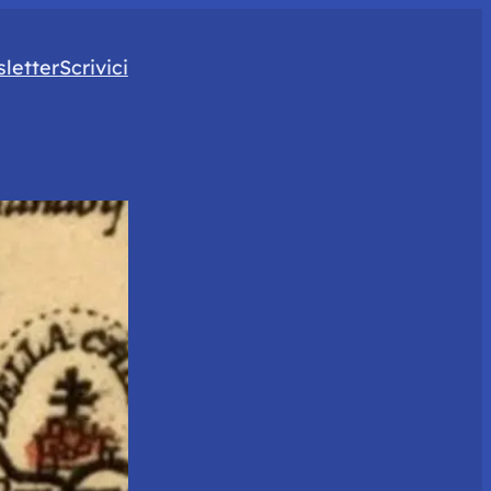
letter
Scrivici