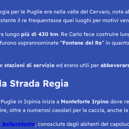
gia per le Puglie era nella valle del Cervaro, nota 
tante il re frequentasse quei luoghi per motivi ven
era lungo
più di 430 km
. Re Carlo fece costruire lu
he furono soprannominate “
Fontane del Re
” in quanto
ie
stazioni di servizio
ed erano utili per
abbeverars
la Strada Regia
Puglie in Irpinia inizia a
Monteforte Irpino
dove re
ire, oltre a numerosi casolari per la caccia, anche l
 Bellerofonte
, conosciuta dagli abitanti del capol