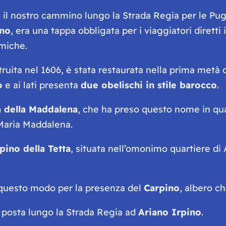
o il nostro cammino lungo la Strada Regia per le Pug
ano
, era una tappa obbligata per i viaggiatori diretti 
miche.
truita nel 1606, è stata restaurata nella prima metà 
o
e ai lati presenta
due obelischi in stile barocco
.
 della Maddalena
, che ha preso questo nome in quan
 Maria Maddalena.
pino della Tetta
, situata nell’omonimo quartiere di 
questo modo per la presenza del
Carpino
, albero ch
 posta lungo la Strada Regia ad
Ariano Irpino
.