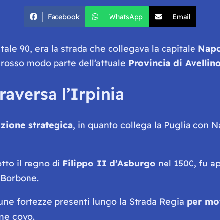
Facebook
WhatsApp
Email
tale 90, era la strada che collegava la capitale
Napo
rosso modo parte dell’attuale
Provincia di Avellin
aversa l’Irpinia
zione strategica
, in quanto collega la Puglia con N
tto il regno di
Filippo II d’Asburgo
nel 1500, fu ap
 Borbone.
une fortezze presenti lungo la Strada Regia
per mot
ome covo.