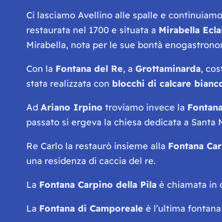
Ci lasciamo Avellino alle spalle e continuiam
restaurata nel 1700 e situata a
Mirabella Ecl
Mirabella, nota per le sue bontà enogastrono
Con la
Fontana del Re
, a
Grottaminarda
, cos
stata realizzata con
blocchi di calcare bianc
Ad
Ariano Irpino
troviamo invece la
Fontana
passato si ergeva la chiesa dedicata a Santa
Re Carlo la restaurò insieme alla
Fontana Car
una residenza di caccia del re.
La
Fontana Carpino della Pila
è chiamata in 
La
Fontana di Camporeale
è l’ultima fontana