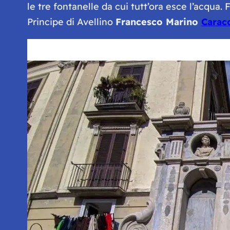
le tre fontanelle da cui tutt’ora esce l’acqua
Principe di Avellino
Francesco Marino
Carac