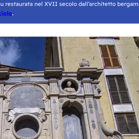
. Fu restaurata nel XVII secolo dall’architetto berg
ciolo
.