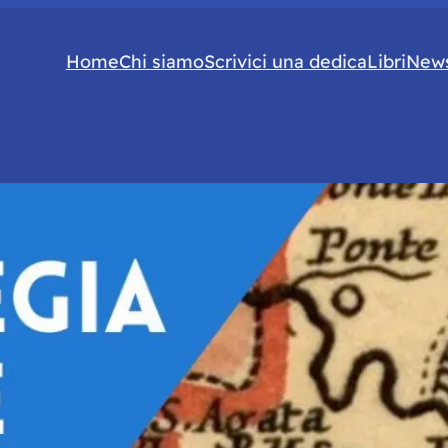
Home
Chi siamo
Scrivici una dedica
Libri
News