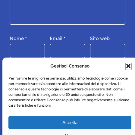
Nome
*
Email
*
Sito web
Gestisci Consenso
Per fornire le migliori esperienze, utilizziamo tecnologie come i cookie
per memorizzare e/o accedere alle informazioni del dispositivo. Il
consenso a queste tecnologie ci permetterà di elaborare dati come il
comportamento di navigazione o ID unici su questo sito. Non
acconsentire o ritirare il consenso può influire negativamente su alcune
caratteristiche e funzioni.
Storie di Napoli è una testata registrata presso il tribunale di
Accetta
Napoli con autorizzazione numero 38 del 25/9/2019.
Tutte le immagini e i contenuti su questo sito sono forniti